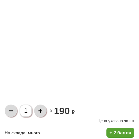
190
X
₽
Цена указана за
шт
+
2 балла
На складе:
много